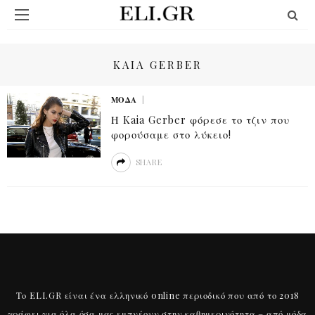
KAIA GERBER
ΜΟΔΑ
Η Kaia Gerber φόρεσε το τζιν που
φορούσαμε στο λύκειο!
SHARE
Το ELI.GR είναι ένα ελληνικό online περιοδικό που από το 2018
γράφει για όλα όσα μας εμπνέουν στην καθημερινότητα – από μόδα