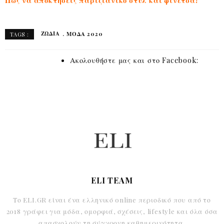
Πως να αποκτήσεις παριζιάνικο στυλ και φινέτσα!
ΖΩΔΙΑ
ΜΟΔΑ 2020
TAGS :
Ακολουθήστε μας και στο Facebook:
ELI TEAM
Το ELI.GR είναι ένα ελληνικό online περιοδικό που από το
2018 γράφει για μόδα, ομορφιά, σχέσεις, lifestyle και όλα όσα
απασχολούν τη σύγχρονη καθημερινότητα.