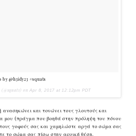
o by @h3idy23 #squats
s (@squats) on
Apr 8, 2017 at 12:12pm PDT
 ανασηκώνει και τονώνει τους γλουτούς και
α μου (πράγμα που βοηθά στην πρόληψη του πόνου
στους γοφούς σας και χαμηλώστε αργά το σώμα σας
τε το σώμα σας πίσω στην αρχική θέση.