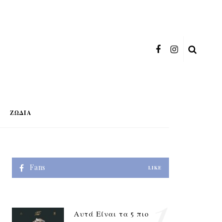
ΖΏΔΙΑ
Fans
LIKE
1
Αυτά Είναι τα 5 πιο