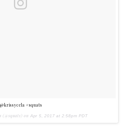
 @krissycela #squats
ts (@squats) on
Apr 5, 2017 at 2:58pm PDT