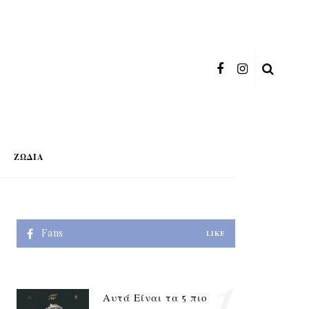
ΖΏΔΙΑ
Fans
LIKE
1
Αυτά Είναι τα 5 πιο