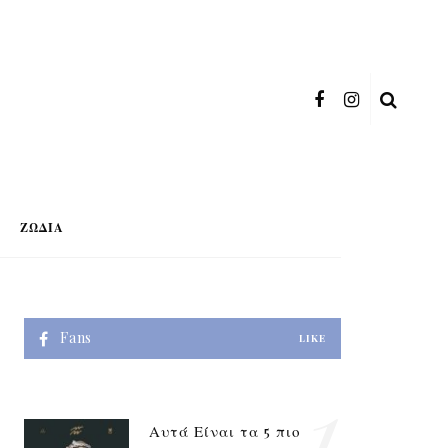
ΖΏΔΙΑ
Fans
LIKE
1
Αυτά Είναι τα 5 πιο