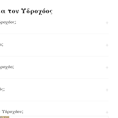
ια τον Υδροχόος
δροχόος;
α;
δροχόο;
ός;
υ Υδροχόου;