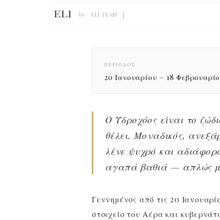
by :
ELI TEAM
ΠΕΡΊΟΔΟΣ
20 Ιανουαρίου – 18 Φεβρουαρί
Ο Υδροχόος είναι το ζώδ
θέλει. Μοναδικός, ανεξά
λένε ψυχρό και αδιάφορο
αγαπά βαθιά — απλώς με
Γεννημένος από τις 20 Ιανουαρίο
στοιχείο του Αέρα και κυβερνάτ