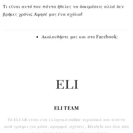
Τι είναι αυτό που πάντα ήθελες να δοκιμάσεις αλλά δεν
βρήκες χρόνο; Άφησέ μας ένα σχόλιο!
Ακολουθήστε μας και στο Facebook:
ELI TEAM
Το ELI.GR είναι ένα ελληνικό online περιοδικό που από το
2018 γράφει για μόδα, ομορφιά, σχέσεις, lifestyle και όλα όσα
απασχολούν τη σύγχρονη καθημερινότητα.