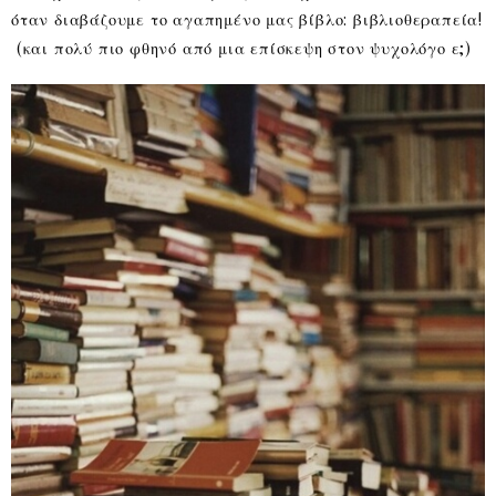
όταν διαβάζουμε το αγαπημένο μας βίβλο: βιβλιοθεραπεία!
(και πολύ πιο φθηνό από μια επίσκεψη στον ψυχολόγο ε;)