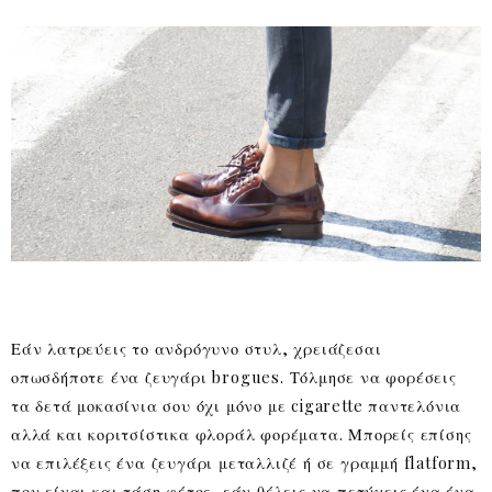
Εάν λατρεύεις το ανδρόγυνο στυλ, χρειάζεσαι
οπωσδήποτε ένα ζευγάρι brogues. Τόλμησε να φορέσεις
τα δετά μοκασίνια σου όχι μόνο με cigarette παντελόνια
αλλά και κοριτσίστικα φλοράλ φορέματα. Μπορείς επίσης
να επιλέξεις ένα ζευγάρι μεταλλιζέ ή σε γραμμή flatform,
που είναι και τάση φέτος, εάν θέλεις να πετύχεις ένα ένα