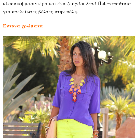
κλασσική μαρινιέρα και ένα ζευγάρι δετά flat παπούτσια
για ατελείωτες βόλτες στην πόλη.
Έντονα χρώματα